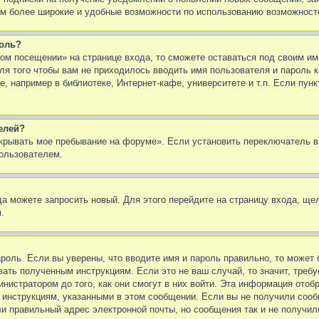
ям более широкие и удобные возможности по использованию возможнос
роль?
ом посещении» на странице входа, то сможете оставаться под своим им
Для того чтобы вам не приходилось вводить имя пользователя и пароль 
 например в библиотеке, Интернет-кафе, университете и т.п. Если пунк
елей?
Скрывать мое пребывание на форуме». Если установить переключатель в
ользователем.
да можете запросить новый. Для этого перейдите на страницу входа, ще
.
ароль. Если вы уверены, что вводите имя и пароль правильно, то может
вать полученным инструкциям. Если это не ваш случай, то значит, требу
нистратором до того, как они смогут в них войти. Эта информация отоб
е инструкциям, указанными в этом сообщении. Если вы не получили сооб
ли правильный адрес электронной почты, но сообщения так и не получи