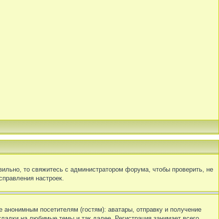
вильно, то свяжитесь с администратором форума, чтобы проверить, не
справления настроек.
 анонимным посетителям (гостям): аватары, отправку и получение
кладки на любимые темы и так далее. Регистрация занимает всего