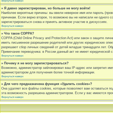
Вернуться наверх
» Я давно зарегистрирован, но больше не могу войти!
Наиболее вероятные причины: вы ввели неверное имя или пароль (пров
причинам. Если верно второе, то возможно вы не написали ни одного
зарегистрироваться снова и принять активное участие в дискуссиях.
Вернуться наверх
» Что такое COPPA?
COPPA (Child Online Privacy and Protection Act) или закон о защите л
иметь письменное разрешение родителей или других юридических опеку
разрешают сбор личных сведений от детей младше тринадцати лет. Обр
Примечание переводчика: в России данный акт не имеет юридической 
Вернуться наверх
» Почему я не могу зарегистрироваться?
Возможно, администратор заблокировал ваш IP-адрес или запретил имя
администратором для получения более точной информации.
Вернуться наверх
» Для чего предназначена функция «Удалить cookies»?
Она удаляет все файлы cookies, которые позволяют вам оставаться по
эта возможность разрешена администратором. Если у вас имеются про
Вернуться наверх