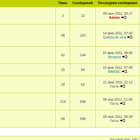
Темы
Сообщений
Последнее сообщение
06 июн 2011, 05:17
2
13
Admin
14 фев 2011, 07:40
38
120
Quissa de viva
15 фев 2011, 08:00
42
144
Катруся
15 фев 2011, 07:48
15
94
BARSIC
21 фев 2011, 11:12
18
62
Гость
06 апр 2012, 12:39
216
838
Гость
05 июн 2011, 04:28
90
598
Гость
Часовой пояс: UTC