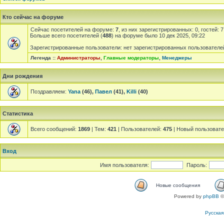
Кто сейчас на форуме
Сейчас посетителей на форуме:
7
, из них зарегистрированных: 0, гостей:
Больше всего посетителей (
488
) на форуме было 10 дек 2025, 09:22
Зарегистрированные пользователи: нет зарегистрированных пользователе
Легенда ::
Администраторы
,
Главные модераторы
,
Менеджеры
Дни рождения
Поздравляем:
Yana
(46),
Павел
(41),
Killi
(40)
Статистика
Всего сообщений:
1869
| Тем:
421
| Пользователей:
475
| Новый пользоват
Вход
Имя пользователя:
Пароль:
Новые сообщения
Powered by
phpBB
©
Русска