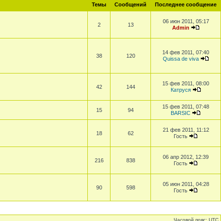
Темы
Сообщений
Последнее сообщение
06 июн 2011, 05:17
2
13
Admin
14 фев 2011, 07:40
38
120
Quissa de viva
15 фев 2011, 08:00
42
144
Катруся
15 фев 2011, 07:48
15
94
BARSIC
21 фев 2011, 11:12
18
62
Гость
06 апр 2012, 12:39
216
838
Гость
05 июн 2011, 04:28
90
598
Гость
Часовой пояс: UTC