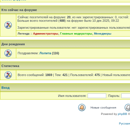
Кто сейчас на форуме
Сейчас посетителей на форуме:
20
, из них зарегистрированных: 0, гостей
Больше всего посетителей (
488
) на форуме было 10 дек 2025, 09:22
Зарегистрированные пользователи: нет зарегистрированных пользователе
Легенда ::
Администраторы
,
Главные модераторы
,
Менеджеры
Дни рождения
Поздравляем:
Лолита
(116)
Статистика
Всего сообщений:
1869
| Тем:
421
| Пользователей:
475
| Новый пользоват
Вход
Имя пользователя:
Пароль:
Новые сообщения
Powered by
phpBB
©
Русска