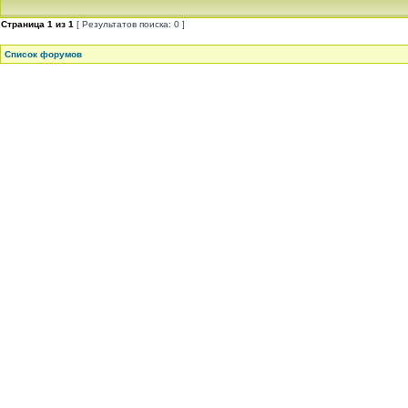
Страница
1
из
1
[ Результатов поиска: 0 ]
Список форумов