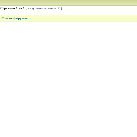
Страница
1
из
1
[ Результатов поиска: 0 ]
Список форумов