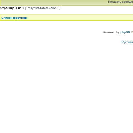
Показать сообще
Страница
1
из
1
[ Результатов поиска: 0 ]
Список форумов
Powered by
phpBB
©
Русска