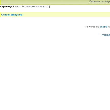
Показать сообще
Страница
1
из
1
[ Результатов поиска: 0 ]
Список форумов
Powered by
phpBB
©
Русска