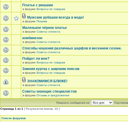
Платье с рюшами
в форуме
Вопросы по товарам
Мужские рубашки всегда в моде!
в форуме
Покупки
Маленькое чёрное платье
в форуме
Советы стилиста
комбинезон
в форуме
Советы стилиста
Способы ношения различных шарфов в весеннем сезоне.
в форуме
Советы стилиста
Пойдет ли мне?
в форуме
Вопросы по товарам
Зимняя куртка с широким поясом
в форуме
Вопросы по товарам
ЗНАКОМИМСЯ БЛИЖЕ!
в форуме
Советы стилиста
Советы знающих специалистов
в форуме
Отзывы и предложения
Показать сообщения за:
Сортирова
Страница
1
из
1
[ Результатов поиска: 10 ]
Список форумов