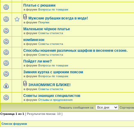
Платье с рюшами
в форуме
Вопросы по товарам
Мужские рубашки всегда в моде!
в форуме
Покупки
Маленькое чёрное платье
в форуме
Советы стилиста
комбинезон
в форуме
Советы стилиста
Способы ношения различных шарфов в весеннем сезоне.
в форуме
Советы стилиста
Пойдет ли мне?
в форуме
Вопросы по товарам
Зимняя куртка с широким поясом
в форуме
Вопросы по товарам
ЗНАКОМИМСЯ БЛИЖЕ!
в форуме
Советы стилиста
Советы знающих специалистов
в форуме
Отзывы и предложения
Показать сообщения за:
Сортирова
Страница
1
из
1
[ Результатов поиска: 10 ]
Список форумов