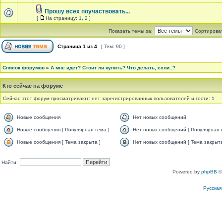
Прошу всех поучаствовать...
[
На страницу:
1
,
2
]
Показать темы за:
Сортироват
Страница
1
из
4
[ Тем: 90 ]
Список форумов
»
А мне идет? Стоит ли купить? Что делать, если..?
Кто сейчас на форуме
Сейчас этот форум просматривают: нет зарегистрированных пользователей и гости: 1
Новые сообщения
Нет новых сообщений
Новые сообщения [ Популярная тема ]
Нет новых сообщений [ Популярная 
Новые сообщения [ Тема закрыта ]
Нет новых сообщений [ Тема закрыта
Найти:
Powered by
phpBB
©
Русска