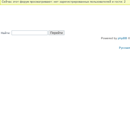
Сейчас этот форум просматривают: нет зарегистрированных пользователей и гости: 2
Найти:
Powered by
phpBB
©
Русска