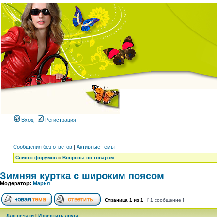
Вход
Регистрация
Сообщения без ответов
|
Активные темы
Список форумов
»
Вопросы по товарам
Зимняя куртка с широким поясом
Модератор:
Мария
Страница
1
из
1
[ 1 сообщение ]
Для печати
|
Известить друга